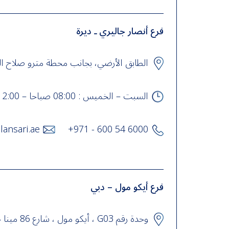
فرع أنصار جاليري ـ ديرة
الطابق الأرضي، بجانب محطة مترو صلاح الدين
السبت – الخميس : 08:00 صباحا – 12:00 منتصف الليل، الجمعة : 10:00 صباحا – 12:00 منتصف الليل
lansari.ae
+971 - 600 54 6000
فرع أيكو مول – دبي
وحدة رقم G03 ، أيكو مول ، شارع 86 مينا جبل علي ، مجمع دبي للإستثمار 1 ، دبي , UAE