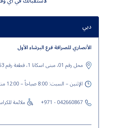
لاستقبالك في أي وقت
دبي
الأنصاري للصرافة فرع البرشاء الأول
محل رقم 01، مبنى اسكانا 1، قطعة رقم 373263، البرشاء 1، البرشاء الأولى، دبي , UAE
الإثنين – السبت: 8:00 صباحاً – 12:00 منتصف الليل الأحد: 8:30 صباحاً – 12:00 منتصف الليل
+971 - 042660867
ملائمة للكرا