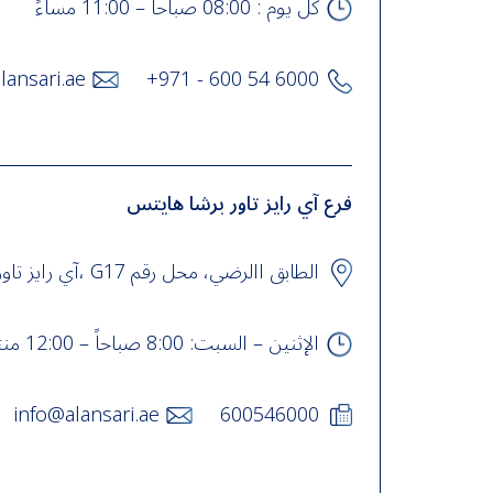
كل يوم : 08:00 صباحاً – 11:00 مساءً
lansari.ae
+971 - 600 54 6000
فرع آي رايز تاور برشا هايتس
الطابق االرضي، محل رقم G17 ،آي رايز تاور، شارع حصّة، برشا هايتس، دبي. , UAE
الإثنين – السبت: 8:00 صباحاً – 12:00 منتصف الليل الأحد: 9:00 صباحاً – 12:00 منتصف الليل
info@alansari.ae
600546000