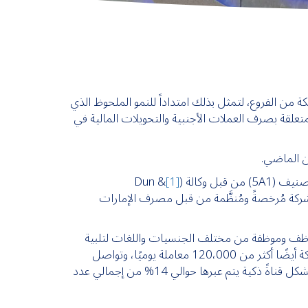
 من الفروع، لتمثل بذلك امتداداً للنمو الملحوظ الذي
الشركاء التجاريين المتعلقة بصرف العملات الأجنبية والتحويلات المالية في
 وكالة (
[1]
Dun &
عد الشركة مُرخصةً ومُنظَّمة من قبل مصرف الإمارات
تخر شركة “الأنصاري للصرافة” بأن تضم أكثر من 280 فرع إلى جانب فريق عمل متكامل مكون من أكثر من 4000 موظف وموظفة من مختلف الجنسيات واللغات لتلبية
احتياجات اكثر من 3 مليون عميل شهرياً بالخدمات المتكاملة، وفق أعلى معايير الكفاءة والسرعة وبأسعار تنافسية. وتجري الشركة أيضًا أكثر من 120،000 معاملة يوميًا، وتواصل
توسيع محفظة خدماتها عبر إضافة مجموعةٍ من الحلول الرقمية، ومن أبرزها “تطبيق الأنصاري للصرافة للهواتف الذكية”، والذي يشكل قناةً ذكية يتم عبرها حوالي 14% من إجمالي عدد