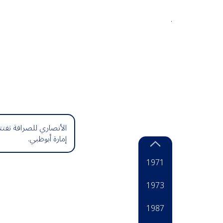
.
الأنصاري للصرافة تفتت
إمارة أبوظبي.
1966
1971
1973
1987