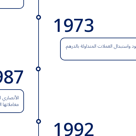
1973
واستبدال العملات المتداولة بالدرهم.
987
الأنصاري ل
معاملاتها ال
1992