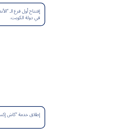
إفتتاح أول فرع الـ “ال
في دولة الكويت.
إطلاق خدمة “كاش إكسب