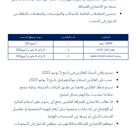
نشط مع الأنصاري للصرافة.
تستثنى المعاملات الخاصة بالشركات والمؤسسات والمعاملات الملغاة من
الدخول في السحب
الجائزة
عدد الفائزين
موعد وموقع السحب
100,000 درهم
1
5 يونيو 2023
تلفاز LG 55” OLED
4
10 و17و 24 مايو، و 5 يونيو2023
ساعة Apple Watch Series 8
4
10 و17و 24 مايو، و 5 يونيو2023
سيتم إعلان أسماء الفائزين في تاريخ 5 يونيو 2023
يجب على الفائزين استلام جوائزهم قبل تاريخ
3
يوليو
2023
سيتم إخطار الفائزين هاتفياً عن طريق البيانات المدونة، وعليه ننصح
عملائنا بتحديث بياناتهم بشكل صحيح.
لا تطالب الأنصاري للصرافة الفائزين بدفع أي رسوم نظير استلام الجائزة
أو الإفصاح عن أية بيانات شخصية مثل أرقام الهوية الشخصية أو تفاصيل
الحساب البنكي أو غيرها من المستندات الهامة.
موظفو الأنصاري للصرافة وعائلاتهم غير مؤهلين للدخول في السحوبات.