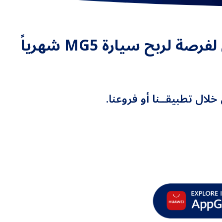
أرسل الأموال من الأنصاري للصرافة إلى العلاونة للصرافة في الأردن لفرصة لربح سيارة MG5 شهرياً
لال تطبيقــنا أو فروعنا.