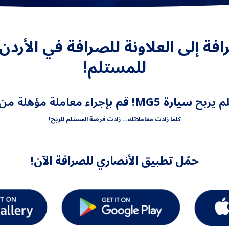
للمستلم!
م يربح
سيارة MG5! قم ب
إجراء معاملة مؤهلة من خ
كلما زادت معاملاتك… زادت فرصة المستلم للربح!
حمّل تطبيق الأنصاري للصرافة الآن!