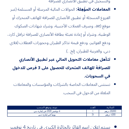
والتسجيل في تطبيق الأنصاري للصرافة
المعاملات المؤَهِلة:
الحوالات المالية المرسلة أو المستلمة (عبر
الفروع المسجلة أو تطبيق الأنصاري للصرافة للهاتف المتحرك أو
موقع (ae، وصرف العملات الأجنبية، وشراء شهادات الصكوك
الوطنية، وشراء أو إعادة تعبئة بطاقة الأنصاري للصرافة ترافل كارد،
ودفع الفواتير، ودفع قيمة تذاكر الطيران وحجوزات العطلات (فلاي
دبي، والعربية للطيران، إلخ…).
تتأهل معاملات التحويل المالي عبر تطبيق الأنصاري
للصرافة للهاتف المتحرك للحصول على 3 فرص للدخول
في السحوبات.
تستثنى المعاملات الخاصة بالشركات والمؤسسات والمعاملات
الملغاة من الدخول في السحب.
الجائزة
العدد
موعد وموقع السحب
20,000 درهم
1
4 نوفمبر 2020 في إمارة دبي
1,000 درهم
31
يومياً في إمارة دبي
سيتم إعلان اسم الفائز بالجائزة الكبرى في تاريخ 4
نوفمبر