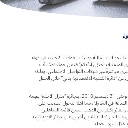
فة
التحويلات المالية وصرف العملات الأجنبية في دولة
رى المتمثلة بـ”منزل الأحلام” ضمن حملة “مكافآت
حب على الجائزة الكبرى مباشرةً عبر شبكات التواصل الاجتماعي، وذلك
عن “دائرة التنمية الاقتصادية بدبي” خلال الحفل
وفاز”دونسون” ضمن الحملة التي أقيمت في الفترة من 1 نوفمبر وحتى 31 ديسمبر 2018، بـجائزة “منزل الأحلام” بقيمة
ل مبلغ 265 درهم لدى فرع دوار الساعة في الشارقة، مما أهله لدخول السحب على
ار الفائز بكيلو من الذهب ضمن قائمة المتأهلين
ما حاز ثمانية فائزين آخرين على جوائز نقدية قيّمة