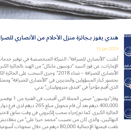
هندي يفوز بـجائزة منزل الأحلام من الأنصاري للصرا
15 Jan 2019
أعلنت “الأنصاري للصرافة”، الشركة المتخصصة في توفير خدمات 
الإمارات، عن فوز السيد “دونسون مايكل” من الهند بالجائزة الكب
الأنصاري للصرافة – شتاء 2018”. وجرى الس
بحضور كبار المسؤولين والمديرين في “الأنصاري للصرافة” وممثل 
الذي أقيم مؤخراً في “فندق متروبوليتان” بدبي.
400,000 درهم بعد أن قام بتحوي
الجائزة الكبرى. كما تم إجراء سحب إلكتروني في وقت سابق لاختي
النهائيين، والذي كان من نصيب “محمد حيرا علي” من بنغلاديش، في
بلغت قيمتها الإجمالية 80,000 درهم من خلال سحوبات أسبوعية خلال فترة الحملة.