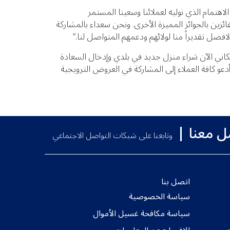
 المدير العام لشركة “الانصاري للصرافة”: تعكس حملة “مكافآت الأنصاري للصرافة – شتاء 2018” مدى الاهتمام الذي نوليه لعملائنا وسعينا المستمر
ئزين بالجوائز المميزة الأخرى. ونحن سعداء بالمشاركة
لافضل تقديراً منا لولائهم ودعمهم المتواصل لنا.”
بإمكاني الآن شراء منزل جديد في بلدي وإدخال السعادة
عو كافة العملاء إلى المشاركة في العروض الترويجية
ل معنا
وتابعنا على شبكات التواصل الاجتماعي
اتصل بنا
سياسة الخصوصية
سياسة مكافحة غسيل الأموال