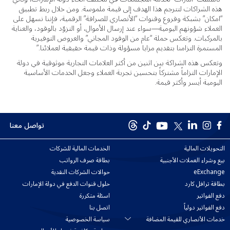
هذه الشراكات لتترجم هذا الهدف إلى قيمة ملموسة. ومن خلال ربط تطبيق
“امكان” بشبكة وفروع وقنوات “الأنصاري للصرافة” الرقمية، فإننا نسهل على
العملاء شؤونهم اليومية—سواء عند إرسال الأموال، أو التزوّد بالوقود، والعناية
بالمركبات. وتعكس حملة “عام من الوقود المجاني” والعروض التوفيرية
المستمرة التزامنا بتقديم مزايا مسؤولة وذات قيمة حقيقية لعملائنا.”
وتعكس هذه الشراكة بين اثنين من أكثر العلامات التجارية موثوقية في دولة
الإمارات التزاماً مشتركاً بتحسين تجربة العملاء وجعل الخدمات الأساسية
اليومية أيسر وأكثر قيمة.
تواصل معنا
التحويلات المالية
الخدمات المالية للشركات
بيع وشراء العملات الأجنبية
بطاقة صرف الرواتب
eExchange
حوالات الشركات النقدية
بطاقة ترافل كارد
حلول قنوات الدفع في دولة الإمارات
دفع الفواتير
اسئلة متكررة
دفع الفواتير دولياً
اتصل بنا
خدمات الأنصاري للقيمة المضافة
سياسة الخصوصية