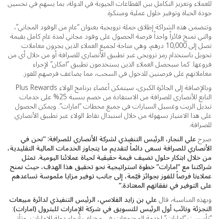
للعملاء وتعزيز التكامل بين القطاعات الحيوية في الدولة، بما يسهم في تحسين
جودة الحياة وتوفير حلول عملية ومبتكرة.
وتتضمن هذه الشراكة إطلاق حملة ترويجية بعنوان “عام من الوقود المجاني”،
والتي تمنح فائزاً واحداً فرصة الحصول على وقود مجاني لمدة عام كامل بقيمة
تصل إلى 10,000 درهم، وهي متاحة لجميع العملاء الذين يجرون معاملات
تحويل باستخدام رمز ترويجي عبر تطبيق الأنصاري للصرافة أو من خلال أي من
فروعها. كما سيحصل العملاء الذين يستخدمون تطبيق “امكان” لإجراء
معاملاتهم على فرصتين للدخول في السحب، مما يضاعف فرصهم للفوز.
وبالإضافة إلى الجائزة الكبرى، سيتمكن أعضاء برنامج الولاء Plus Rewards
التابع للأنصاري للصرافة من الاستفادة من خصم بنسبة 25% على خدمات
تبديل الزيت وغسيل السيارات في جميع محطات “امارات”. ويمكن الحصول
على هذا الامتياز بسهولة من خلال استبدال نقاط الولاء عبر تطبيق الأنصاري
للصرافة.
صرح
علي النجار، الرئيس التنفيذي لشركة الأنصاري للصرافة:
“
نحن في
الأنصاري للصرافة نسعى دائماً لتقديم ما يتجاوز الخدمات المالية التقليدية،
من خلال ابتكار حلول تضيف قيمة حقيقية لحياة عملائنا اليومية. تمثل
شراكتنا مع “امارات” خطوة استراتيجية نحو تحقيق هذا الهدف، حيث نمنح
عملاءنا فرصاً للفوز بجوائز قيّمة، إلى جانب توفير مزايا ملموسة تساعدهم
على التوفير في نفقاتهم المعتادة
.
“
وبهذه المناسبة، قال
علي بن زايد الفلاسي، الرئيس التنفيذي لدائرة مبيعات
التجزئة ونائب أول الرئيس للتسويق في شركة الإمارات للبترول (امارات)
:
“تأسست “امارات” لخدمة المجتمعات في مختلف أنحاء دولة الإمارات، وتأتي