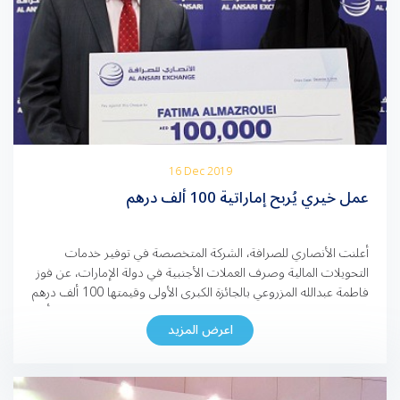
16 Dec 2019
عمل خيري يُربح إماراتية 100 ألف درهم
أعلنت الأنصاري للصرافة، الشركة المتخصصة في توفير خدمات
التحويلات المالية وصرف العملات الأجنبية في دولة الإمارات، عن فوز
فاطمة عبدالله المزروعي بالجائزة الكبرى الأولى وقيمتها 100 ألف درهم
إماراتي خلال الحملة الترويجية لتطبيق الشركة الذكي. وتعتبر فاطمة أول
اعرض المزيد
سيدة تفوز بالجائزة ضمن هذه الحملة، بعد قيامها بإرسال حوالة مالية
من خلال التطبيق بقيمة 600 درهم، […]