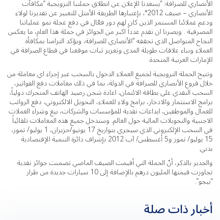
الأنصاري للصرافة: “يسعدنا الإعلان عن انطلاق حملتنا الترويجية “مكافآت
الأنصاري – صيف 2012″، بإعتبارها الطريقة الأمثل للتعبير عن تقديرنا لولاء
ودعم عملائنا المستمر الذين كان لهم دور فعّال في دفع عجلة نمو عملياتنا
المصرفية . ويصرنا ان نقدم عدداً اكبر من الجوائز في حملة هذا العام، ما يعكس
النجاح المتواصل الذي تحققه “الأنصاري للصرافة، ويؤكد التزامنا بمكافأة
العملاء وبناء علاقات طويلة المدى وتعزيز ثبات موقعنا في قطاع الصرافة في
الإمارات العربية المتحدة.
وتتيح الحملة الترويجية لجميع العملاء الدخول بالسحب عبر إجراء اي معاملة من
خلال فروع الأنصاري للصرافة في الدولة، بما في ذلك معاملات دفع الفواتير،
السحب النقدي على بطاقة الائتمان، اعادة شحن رصيد الهاتف المتحرك دولياً،
برامج الاستثمار والادخار، برامج ولاء للعملاء، التحويل الالكتروني، دفع الرواتب
للعمال والموظفين، ايداعات نقدية للمؤسسات والشركات، بيع وشراء العملات
الاجنبية والتحويلات المالية حول العالم. وستدخل جميع هذه المعاملات تلقائياً
في السحب الإلكتروني الذي سيجري بتواريخ 17 يونيو/حزيران، 1 يوليو/ تموز،
15 يوليو/ تموز و5 أغسطس/ آب 2012 بإشراف دائرة التنمية الإقتصادية
بدبي.
والجدير بالذكر، أنّ الحملة التي أقيمت الصيف الماضي تضمنت جوائز نقدية
تجاوزت قيمتها المليون درهم بالإضافة إلى 10 سيارات جديدة من طراز
“بيجو”.
أخبار ذات صلة