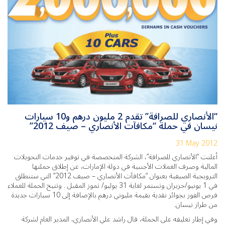
“الأنصاري للصرافة” تقدم 2 مليون درهم و10 سيارات
نيسان في حملة “مكافآت الأنصاري – صيف 2012”
31 May 2012
أعلنت “الأنصاري للصرافة”، الشركة المتخصصة في توفير خدمات التحويلات
المالية وصرف العملات الأجنبية في دولة الإمارات، عن إطلاق حملتها
الترويجية الصيفية بعنوان “مكافآت الأنصاري – صيف 2012” التي ستنطلق
في 1 يونيو/حزيران وتستمر لغاية 31 يوليو/ تموز المقبل . وتتيح الحملة للعملاء
فرص الفوز بجوائز نقدية بقيمة مليوني درهم بالإضافة إلى 10 سيارات جديدة
من طراز نيسان.
وفي إطار تعليقه على الحملة، قال راشد علي الأنصاري، المدير العام لشركة