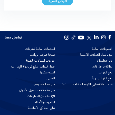
اعرض المزيد
مشاركة الكوادر الوطنية في سوق القوى العاملة وفق مؤشرات الأجندة
الوطنية لـ “رؤية الإمارات 2021″، بما يحقق ميزة تنافسية […]
تواصل معنا
التحويلات المالية
الخدمات المالية للشركات
بيع وشراء العملات الأجنبية
بطاقة صرف الرواتب
eExchange
حوالات الشركات النقدية
بطاقة ترافل كارد
حلول قنوات الدفع في دولة الإمارات
دفع الفواتير
اسئلة متكررة
دفع الفواتير دولياً
اتصل بنا
خدمات الأنصاري للقيمة المضافة
سياسة الخصوصية
سياسة مكافحة غسيل الأموال
الإفصاح عن المعلومات
الشروط والأحكام
بيان الحقائق الأساسية