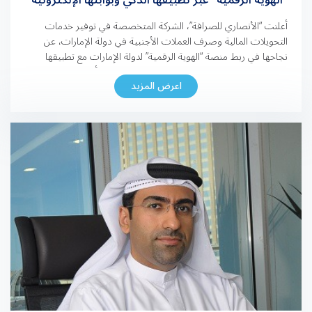
أعلنت “الأنصاري للصرافة”، الشركة المتخصصة في توفير خدمات
التحويلات المالية وصرف العملات الأجنبية في دولة الإمارات، عن
نجاحها في ربط منصة “الهوية الرقمية” لدولة الإمارات مع تطبيقها
الذكي للهاتف المحمول وبوابتها الإلكترونية، لتصبح أول شركة صرافة
اعرض المزيد
في الدولة تدمج منصة الهوية الرقمية الوطنية في نظامها. وستسمح
هذه الخطوة للعملاء بالاستفادة من ميزة “التوقيع الرقمي”، والتي […]