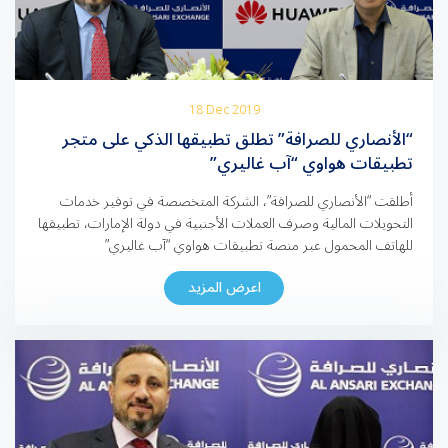
18 Dec 2019
“الأنصاري للصرافة” تطلق تطبيقها الذكي على متجر
تطبيقات هواوي “آب غاليري”
أطلقت “الأنصاري للصرافة”، الشركة المتخصصة في توفير خدمات
التحويلات المالية وصرف العملات الأجنبية في دولة الإمارات، تطبيقها
للهاتف المحمول عبر منصة تطبيقات هواوي “آب غاليري”
(AppGallery)، في إنجاز جديد يضاف إلى سلسلة المبادرات الرقمية
اعرض المزيد
التي تطلقها الشركة. وقال محمد بيطار، نائب المدير العام لشركة
“الأنصاري للصرافة”: “في ظل التطورات المتلاحقة التي يشهدها العالم
الرقمي اليوم، […]