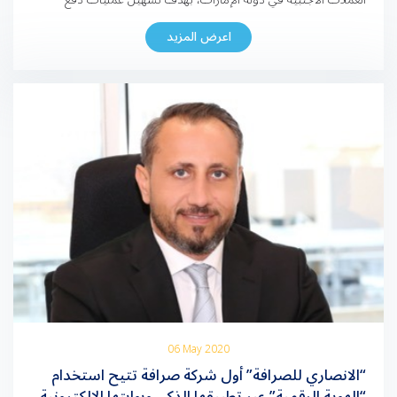
الرسوم والمستحقات الخاصة بالشركات التي تتخذ من المنطقة الحرة
اعرض المزيد
مقراً لأعمالها عن طريق أي من فروع “الأنصاري للصرافة” المنتشرة في
جميع أنحاء دولة الإمارات. وأشاد المهندس علي بن تويه […]
06 May 2020
“الانصاري للصرافة” أول شركة صرافة تتيح استخدام
“الهوية الرقمية” عبر تطبيقها الذكي وبوابتها الإلكترونية