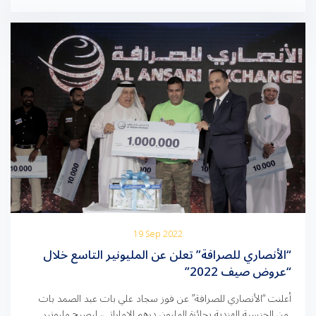
استراتيجية الأنصاري للصرافة وأهدافها الرامية […]
19 Sep 2022
“الأنصاري للصرافة” تعلن عن المليونير التاسع خلال
“عروض صيف 2022”
أعلنت “الأنصاري للصرافة” عن فوز سجاد علي بات عبد الصمد بات
من الجنسية الهندية بجائزة المليون درهم الإماراتي، ليصبح مليونير