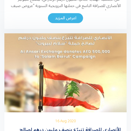
الأنصاري للصرافة التاسع في حملتها الترويجية السنوية “عروض صيف
2022”. وأقيم السحب النهائي بحضور كبار المسؤولين والمديرين في
اعرض المزيد
“الأنصاري للصرافة”، وممثلين عن دائرة الاقتصاد والسياحة في دبي
وعدد من الإعلاميين، وتم بثه مباشرةً عبر قنوات […]
16 Aug 2020
الأنصاري للصرافة تتبرّع بنصف مليون درهم لصالح