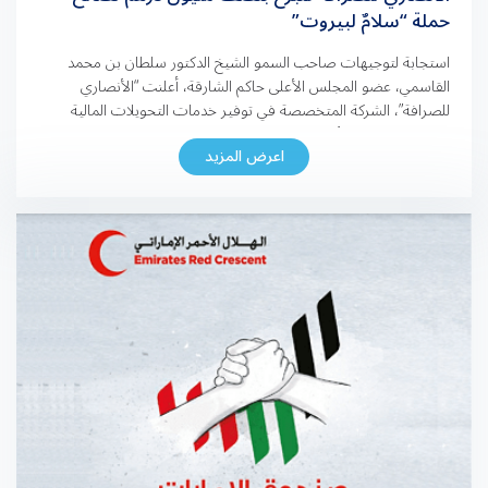
حملة “سلامٌ لبيروت”
استجابة لتوجيهات صاحب السمو الشيخ الدكتور سلطان بن محمد
القاسمي، عضو المجلس الأعلى حاكم الشارقة، أعلنت “الأنصاري
للصرافة”، الشركة المتخصصة في توفير خدمات التحويلات المالية
وصرف العملات الأجنبية في دولة الإمارات، عن تبرعها بمبلغ نصف
اعرض المزيد
مليون درهم لدعم حملة “سلام لبيروت” التي أطلقتها قرينة صاحب
السمو حاكم الشارقة سمو الشيخة جواهر بنت محمد القاسمي، رئيسة
[…]