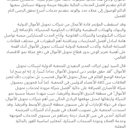
الدائم بتقديم أفضل الخدمات المالية بطريقة مريحة وسهلة تستكمل سعيها
الدائم للوصول إلى عملاء جدد والوعد بتقديم خدمات أسرع تحقق الرضى التام
للعميل.
وقد استقطب المؤتمر قادة الأعمال من شركات تحويل الأموال الدولية
والبنوك والهيئات التنظيمية والوكالات الحكومية المشتركة، بالإضافة إلى
شركات التكنولوجيا والشركات القانونية. وأتاح الحدث للمشاركين منصة تواصل
هامة لتبادل أفضل الممارسات ومناقشة أهم التطورات في مختلف قطاعات
الصناعة المالية. وأكدت الجمعية الدولية لشبكات تحويل الأموال أثناء القمة
على أهمية تعزيز الوعي بدور قطاع تحويل الأموال في دفع عجلة نمو الاقتصاد
العالمي.
قال السيد ليون ايزاك، المدير التنفيذي للجمعية الدولية لشبكات تحويل
الأموال، “لقد حقق مؤتمر دبي لتحويل الأموال نجاحاً كبيراً، إذ إنه لم يتيح لنا
مراجعة الوضع القائم في مجال تحويل الأموال فحسب، بل تجاوزت ذلك لتعزز
العلاقات بين كافة الأعضاء الدوليين في الجمعية. كما أننا فخورون بحصول
شركة الأنصاري للصرافة على جائزة “أفضل شركة مزودة لخدمات تحويل
الأموال” في منطقة الشرق الأوسط وأفريقيا، حيث شهدنا جميعاً مسيرة نمو
الشركة وارتقائها لتحتل موقعها الريادي الحالي بين أهم شركات تحويل الأموال،
سواء في دولة الإمارات أو على مستوى منطقة الشرق الأوسط وأفريقيا. وقد
استندت الجمعية على تصويت العملاء في تقييم أداء الشركات المرشحة
للجائزة، آخذين في عين الإعتبار درجة رضاهم عن مستوى الخدمات الموجهه
وخدمة العملاء وجودة المنتجات المبتكرة، كمعايير اساسية للفوز بالجائزة
المعلنة.