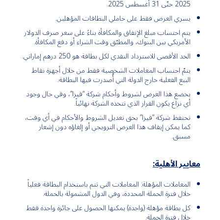
2025 حتّى 31 أغسطس 2025
.
يسري العرض فقط على حاملي البطاقات المؤهلين
.
يتم احتساب مبلغ الإنفاق والمكافأة بناءً على سعر صرف الدولار
الأمريكي بين البنوك، والمطبّق وقت الشراء أو دفع المكافأة
.
الحد الأقصى للاسترداد النقدي لكل بطاقة هو 250 درهم إماراتي.
يتمّ احتساب المعاملات الشخصية فقط من خلال أجهزة نقاط
البيع الفعلية خارج الدولة التي أُصدرت فيها البطاقة.
يخضع هذا العرض لشروط وأحكام
شركة
“فيزا”، وفي حال وجود
أي نزاع يكون القرار الذي تتخذه الشركة نهائياً.
تحتفظ
شركة
“فيزا” بحق تعديل الشروط والأحكام في أي وقت،
كما يمكن إيقاف هذا العرض الترويجي أو إلغاؤه دون إشعار
مسبق
.
معايير الأهلية
:
المعاملات المؤهلة: المعاملات التي تتم باستخدام البطاقة فعلياً
خلال فترة الحملة المحددة، وفي الدول المشمولة بالحملة.
كل بطاقة مؤهلة (واحدة) يمكنها الحصول على جائزة واحدة فقط
خلال فترة الحملة.